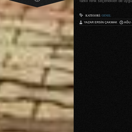
farklı renk seçenekleri de uyg
KATEGORI:
GENEL
YAZAR ERSIN ÇAKMAK
AĞU -