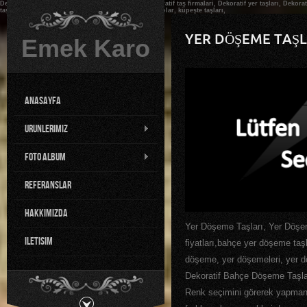
Dekoratif, Dekoratif taş, Dekoratif taşlar bursa, Dekoratif taş firmalari, Dekoratif yer taşları, Dekora
taşları, su olukları, dış cephe kaplama, dekoratif karolar, küpeşte taşları,
YER DÖŞEME TAŞL
Emek Karo
AnaSayfa
Urunlerimiz
Foto Album
Referanslar
HakkImIzda
Yer Döşeme Taşları, Yer Döşeme
iletisim
fiyatları,bahçe yer döşeme taşl
döşeme, yer döşemeleri, yer 
Dekoratif Bahçe Döşeme Taşları
Renk seçimini görerek yapmanı