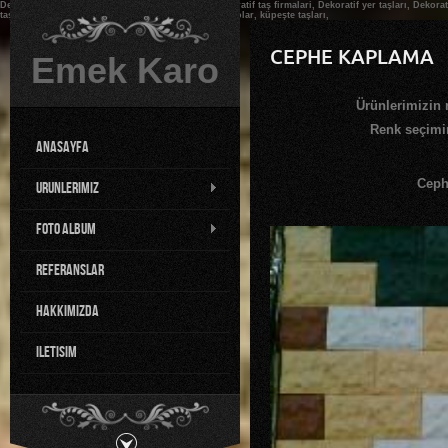
Dekoratif, Dekoratif taş, Dekoratif taşlar bursa, Dekoratif taş firmalari, Dekoratif yer taşları, Dekora
taşları, su olukları, dış cephe kaplama, dekoratif karolar, küpeşte taşları,
CEPHE KAPLAMA
Emek Karo
Ürünlerimizin r
Renk seçimin
AnaSayfa
Ceph
Urunlerimiz
Foto Album
Referanslar
HakkImIzda
iletisim