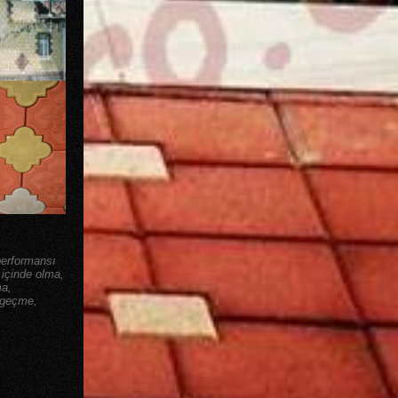
 performansı
 içinde olma,
ma,
 geçme,