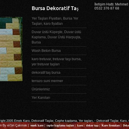
İletişim Hattı: Mehme
Bursa Dekoratif Taş
0532 376 87 68
Yer Taşları Fiyatları, Bursa Yer
Taşları, karo fiyatları
Duvar üstü Küpeşte, Duvar üstü
Kaplama, Duvar Üstü Harpuşta,
Bursa
Wash Beton Bursa
karo tretuvar, tretuvar taşı bursa,
yer tretuvar taşları
dekoratif taş bursa
terrazo suni mermer
Ürünlerimiz
Yer Karoları
ight 2005
Emek Karo, Dekoratif Taşlar, Cephe kaplama, Yer taşları,
- Dekoratif Taşlar, Karo, Ç
gn By
erSin Çakmak
|
emek karo
|
cephe kaplama taşları
|
karo
|
dekor taşı
|
Karo firmaları
|
Deko