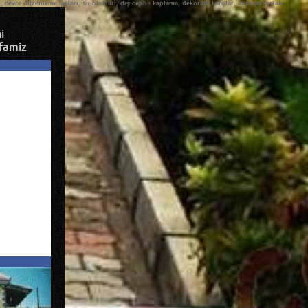
arı, cevre düzenleme taşları, su olukları, dış cephe kaplama, dekoratif karolar, küpeşte taşları,
i
famiz