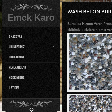
Dekoratif, Dekoratif taş, Dekoratif taşlar bursa, Dekoratif taş firmalari, Dekoratif yer taşları, Dekora
WASH BETON BUR
Emek Karo
Bursa’da Hizmet Veren firma
ekibimizle sizlere hizmet ver
AnaSayfa
Urunlerimiz
Foto Album
Referanslar
HakkImIzda
iletisim