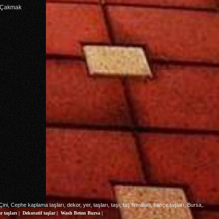
t Çakmak
ini, Cephe kaplama taşları, dekor, yer, taşları, taşı, taş firmaları, bahçe taşları, Bursa,.
r taşları
|
Dekoratif taşlar
|
Wash Beton Bursa
|