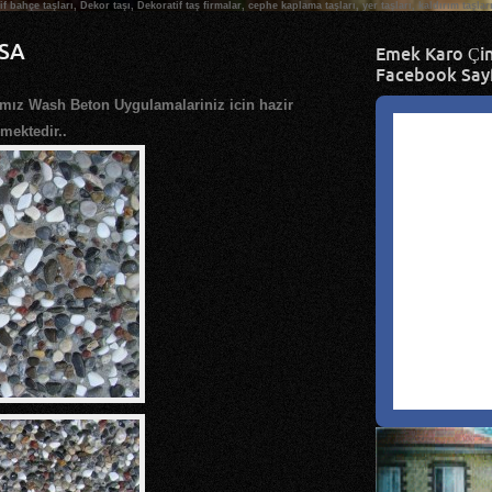
tif bahçe taşları, Dekor taşı, Dekoratif taş firmalar, cephe kaplama taşları, yer taşları, kaldırım taşl
SA
Emek Karo Çin
Facebook Say
mız Wash Beton Uygulamalariniz icin hazir
mektedir..